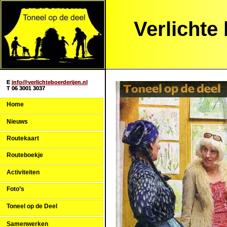
Verlichte
E
E
info@verlichteboerderijen.nl
info@verlichteboerderijen.nl
T 06 3001 3037
T 06 3001 3037
Home
Nieuws
Routekaart
Routeboekje
Activiteiten
Foto’s
Toneel op de Deel
Samenwerken