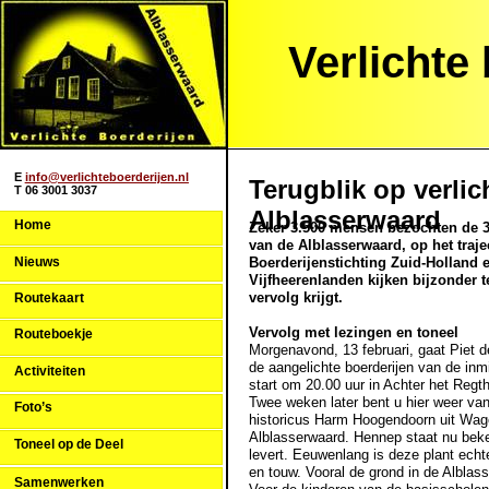
Verlichte
E
info@verlichteboerderijen.nl
Terugblik op verli
T 06 3001 3037
Alblasserwaard
Home
Zeker 3.500 mensen bezochten de 
van de Alblasserwaard, op het traj
Nieuws
Boerderijenstichting Zuid-Holland e
Vijfheerenlanden kijken bijzonder t
vervolg krijgt.
Routekaart
Vervolg met lezingen en toneel
Routeboekje
Morgenavond, 13 februari, gaat Piet 
de aangelichte boerderijen van de inm
Activiteiten
start om 20.00 uur in Achter het Regth
Twee weken later bent u hier weer van
Foto’s
historicus Harm Hoogendoorn uit Wage
Alblasserwaard. Hennep staat nu beke
Toneel op de Deel
levert. Eeuwenlang is deze plant echt
en touw. Vooral de grond in de Alblas
Samenwerken