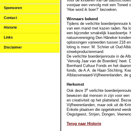
Voor de kinderen van de basisscholen k
voorjaar een vervolg met een Toneel op
Sponsoren
‘Hoe word ik boer?’ bezoeken.
Contact
Winnaars bekend
Tijdens de verlichte boerderijenroute
Historie
van een mand met kazen raden. Na lot
een bijzonder smakelijk kaasboertje. 
Links
natuurvereniging Den Hâneker konden b
oplossingen varieerden tussen 218 en
loting is mevr. M. Schrier uit Oud Al
Disclaimer
streekproductenmand.
De verlichte boerderijenroute in de Al
’Vervolg Jaar van de Boerderij’ heet. 
Bernhard Cultuur Fonds en het daar
fonds, de A.A. de Haan Stichting, Kw
Alblasserwaard-Vijfheerenlanden, d
Herkomst
e
Ook deze 3
verlichte boerderijenrout
bewezen dat mensen in zijn voor een m
en creativiteit op het platteland. Be
Vijfheerenlanden, maar ook uit de Kr
Enkele plaatsen die opgetekend werde
Oegstgeest, Strijen, Dongen, Veenend
Terug naar Historie