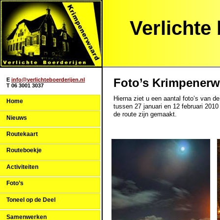
Verlichte
Foto’s Krimpenerw
E
info@verlichteboerderijen.nl
T 06 3001 3037
Hierna ziet u een aantal foto’s van d
Home
tussen 27 januari en 12 februari 2010
de route zijn gemaakt.
Nieuws
Routekaart
Routeboekje
Activiteiten
Foto’s
Toneel op de Deel
Samenwerken