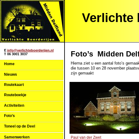
Verlichte
E
info@verlichteboerderijen.nl
Foto’s Midden Del
T 06 3001 3037
Hierna ziet u een aantal foto’s gemaak
Home
die tussen 10 en 28 november plaats
zijn gemaakt
Nieuws
Routekaart
Routeboekje
Activiteiten
Foto’s
Toneel op de Deel
Samenwerken
Paul van der Zwet
Frits va