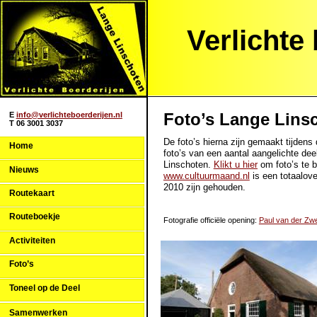
Verlichte
Foto’s Lange Lins
E
info@verlichteboerderijen.nl
T 06 3001 3037
De foto’s hierna zijn gemaakt tijden
Home
foto’s van een aantal aangelichte dee
Linschoten.
Klikt u hier
om foto’s te b
Nieuws
www.cultuurmaand.nl
is een totaalove
2010 zijn gehouden.
Routekaart
Routeboekje
Fotografie officiële opening:
Paul van der Zwe
Activiteiten
Foto’s
Toneel op de Deel
Samenwerken