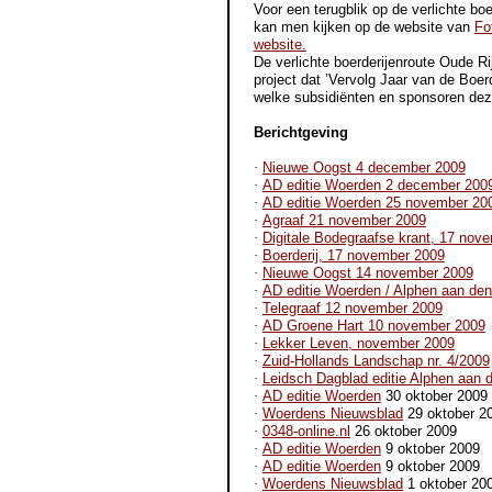
Voor een terugblik op de verlichte bo
kan men kijken op de website van
Fo
website.
De verlichte boerderijenroute Oude Ri
project dat ’Vervolg Jaar van de Boerd
welke subsidiënten en sponsoren dez
Berichtgeving
·
Nieuwe Oogst 4 december 2009
·
AD editie Woerden 2 december 200
·
AD editie Woerden 25 november 20
·
Agraaf 21 november 2009
·
Digitale Bodegraafse krant, 17 nov
·
Boerderij, 17 november 2009
·
Nieuwe Oogst 14 november 2009
·
AD editie Woerden / Alphen aan de
·
Telegraaf 12 november 2009
·
AD Groene Hart 10 november 2009
·
Lekker Leven, november 2009
·
Zuid-Hollands Landschap nr. 4/2009
·
Leidsch Dagblad editie Alphen aan d
·
AD editie Woerden
30 oktober 2009
·
Woerdens Nieuwsblad
29 oktober 2
·
0348-online.nl
26 oktober 2009
·
AD editie Woerden
9 oktober 2009
·
AD editie Woerden
9 oktober 2009
·
Woerdens Nieuwsblad
1 oktober 20