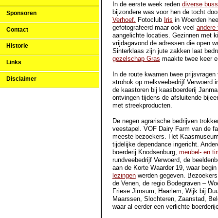
In de eerste week reden
diverse bus
bijzondere was voor hen de tocht doo
Sponsoren
Verhoef.
Fotoclub
Iris
in Woerden heef
gefotografeerd maar ook veel
andere 
Contact
aangelichte locaties. Gezinnen met k
vrijdagavond de adressen die open w
Historie
Sinterklaas zijn jute zakken laat bed
gezelschap Gras
maakte twee keer e
Links
In de route kwamen twee prijsvragen v
Disclaimer
strohok op melkveebedrijf Verwoerd 
de kaastoren bij kaasboerderij Janma
ontvingen tijdens de afsluitende bi
met streekproducten.
De negen agrarische bedrijven trokk
veestapel. VOF Dairy Farm van de fam
meeste bezoekers. Het Kaasmuseum 
tijdelijke dependance ingericht. Ande
boerderij Knodsenburg,
meubel- en t
rundveebedrijf Verwoerd, de beeldenbo
aan de Korte Waarder 19, waar begin
lezingen
werden gegeven. Bezoekers 
de Venen, de regio Bodegraven – Woe
Friese Jirnsum, Haarlem, Wijk bij Du
Maarssen, Slochteren, Zaanstad, Belg
waar al eerder een verlichte boerderij