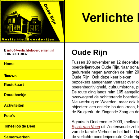
Verlichte
Oude Rijn
E
info@verlichteboerderijen.nl
T 06 3001 3037
Tussen 10 november en 12 december 
Home
boerderijenroute Oude Rijn.Naar scha
gedurende negen avonden de ruim 2
Oude Rijn. Ook deze keer bleken
bezoekers aangenaam verrast over d
Routekaart
boerenbedrijvigheid, cultuurhistorie, pr
De route ging langs ruim 105 aangelic
Routeboekje
overwegend de schitterende boerderi
Nieuwerbrug en Woerden, maar ook la
Activiteiten
objecten: een antieke houten kraan, 
de Brugkerk, de Zingende Zaag en d
Foto’s
Agrarisch Ondernemer 2009, melkv
Toneel op de Deel
Sjaak van Veen
uit Zoeterwoude zette
van de familie Verhoef in het licht. D
de verlichte boerderijenroute Oude Rij
Samenwerken